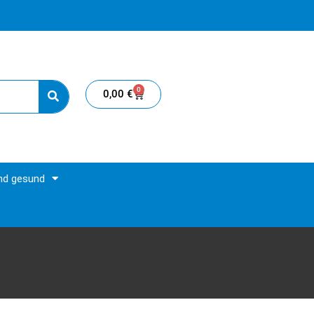
0
0,00
€
und gesund