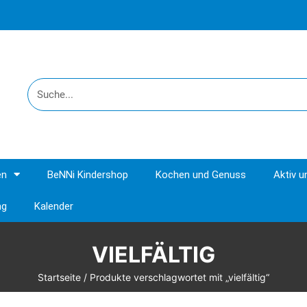
en
BeNNi Kindershop
Kochen und Genuss
Aktiv 
ng
Kalender
VIELFÄLTIG
Startseite
/ Produkte verschlagwortet mit „vielfältig“