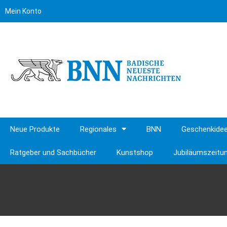
Mein Konto
Neue Produkte
Regionales
BNN
Geschenkide
Ratgeber und Sachbücher
Kunstshop
Jubiläumszeitu