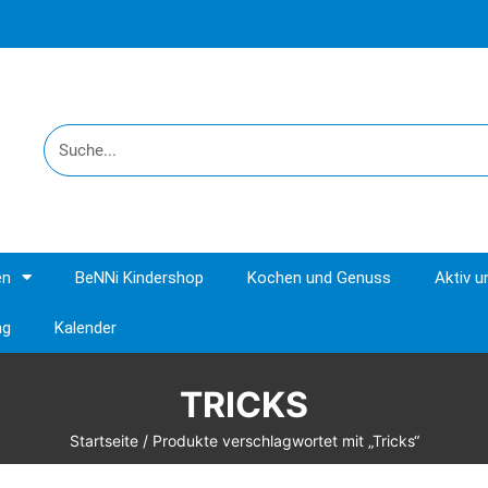
en
BeNNi Kindershop
Kochen und Genuss
Aktiv 
ng
Kalender
TRICKS
Startseite
/ Produkte verschlagwortet mit „Tricks“