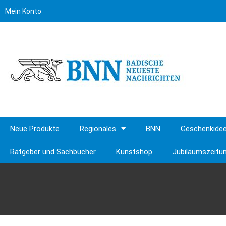
Mein Konto
Neue Produkte
Regionales
BNN
Geschenkide
Ratgeber und Sachbücher
Kunstshop
Jubiläumszeitu