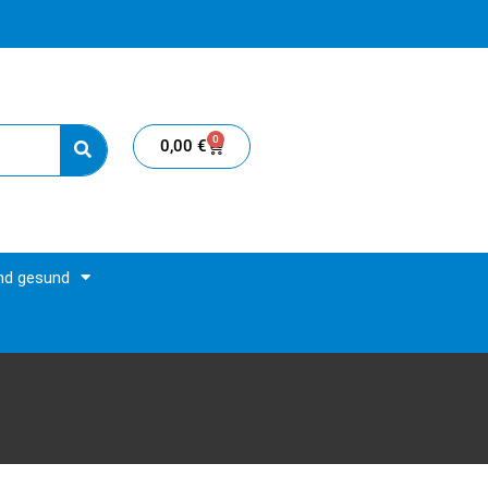
0
0,00
€
und gesund