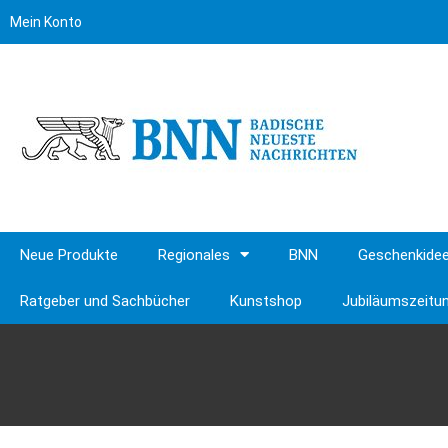
Mein Konto
Neue Produkte
Regionales
BNN
Geschenkide
Ratgeber und Sachbücher
Kunstshop
Jubiläumszeitu