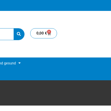
0
0,00
€
und gesund