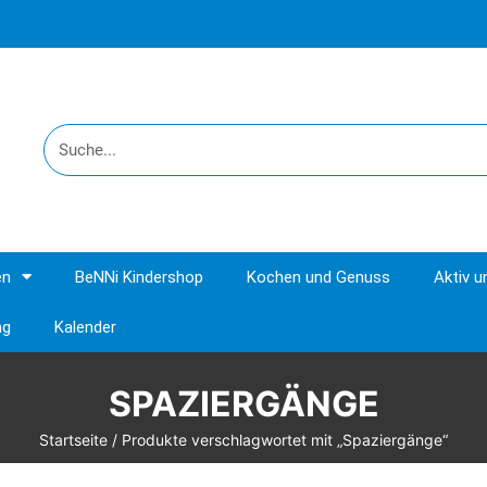
en
BeNNi Kindershop
Kochen und Genuss
Aktiv 
ng
Kalender
SPAZIERGÄNGE
Startseite
/ Produkte verschlagwortet mit „Spaziergänge“