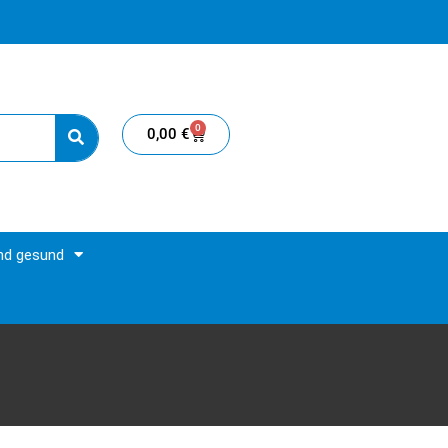
0
0,00
€
und gesund