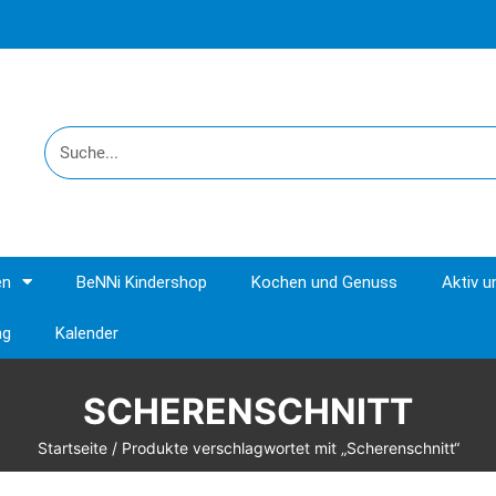
en
BeNNi Kindershop
Kochen und Genuss
Aktiv 
ng
Kalender
SCHERENSCHNITT
Startseite
/ Produkte verschlagwortet mit „Scherenschnitt“