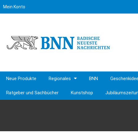
Mein Konto
Neue Produkte
Regionales
BNN
Geschenkide
Ratgeber und Sachbücher
Kunstshop
Jubiläumszeitu