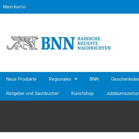
Mein Konto
Neue Produkte
Regionales
BNN
Geschenkide
Ratgeber und Sachbücher
Kunstshop
Jubiläumszeitu