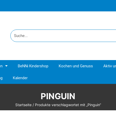
en
BeNNi Kindershop
Kochen und Genuss
Aktiv 
ng
Kalender
PINGUIN
Startseite
/ Produkte verschlagwortet mit „Pinguin“