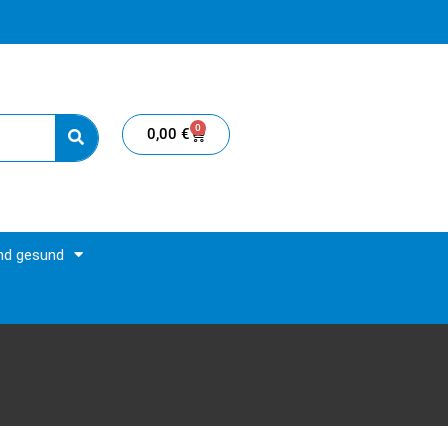
0
0,00
€
und gesund