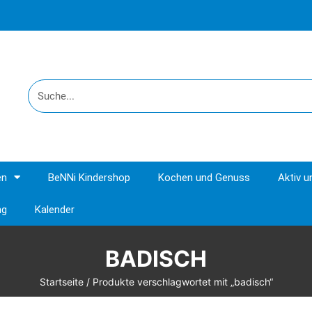
en
BeNNi Kindershop
Kochen und Genuss
Aktiv 
ng
Kalender
BADISCH
Startseite
/ Produkte verschlagwortet mit „badisch“