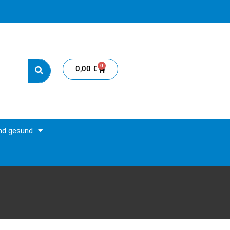
0
0,00
€
und gesund