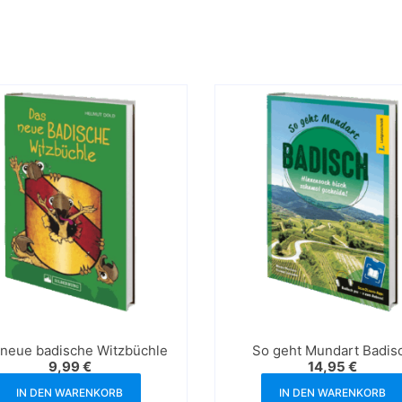
neue badische Witzbüchle
So geht Mundart Badis
9,99
€
14,95
€
IN DEN WARENKORB
IN DEN WARENKORB