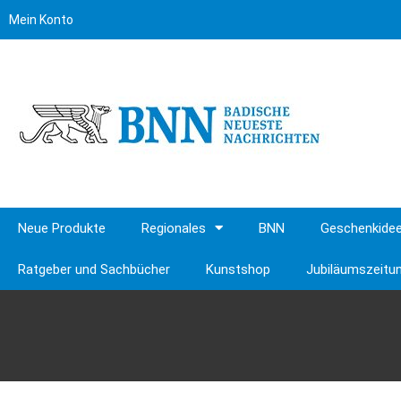
Mein Konto
Neue Produkte
Regionales
BNN
Geschenkide
Ratgeber und Sachbücher
Kunstshop
Jubiläumszeitu