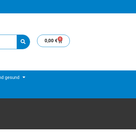
0
0,00
€
und gesund