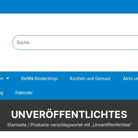
en
BeNNi Kindershop
Kochen und Genuss
Aktiv 
ng
Kalender
UNVERÖFFENTLICHTES
Startseite
/ Produkte verschlagwortet mit „Unveröffentlichtes“