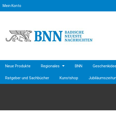
Mein Konto
Neue Produkte
Regionales
BNN
Geschenkide
Ratgeber und Sachbücher
Kunstshop
Jubiläumszeitu