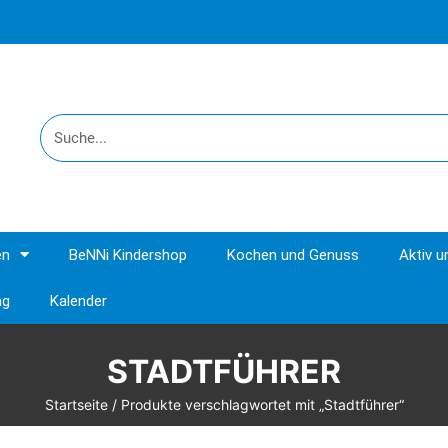
en
BeNNi Kindershop
Kochen und Genuss
Aktiv 
ng
Kalender
STADTFÜHRER
Startseite
/ Produkte verschlagwortet mit „Stadtführer“