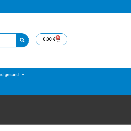
0
0,00
€
und gesund