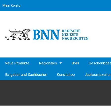
Mein Konto
Neue Produkte
Regionales
BNN
Geschenkide
Ratgeber und Sachbücher
Kunstshop
Jubiläumszeitu