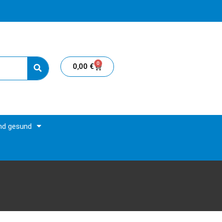
0
0,00
€
und gesund