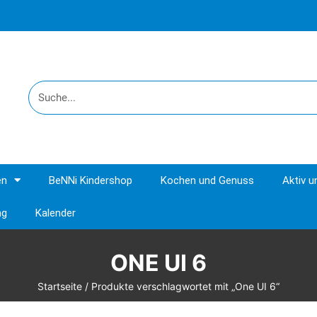
en
BeNNi Kindershop
Kochen und Genuss
Aktiv 
ng
Kalender
ONE UI 6
Startseite
/ Produkte verschlagwortet mit „One UI 6“