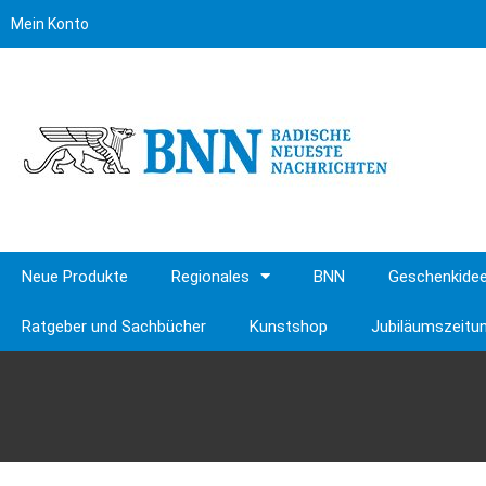
Mein Konto
Neue Produkte
Regionales
BNN
Geschenkide
Ratgeber und Sachbücher
Kunstshop
Jubiläumszeitu