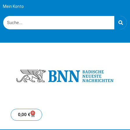
Mein Konto
0
0,00
€