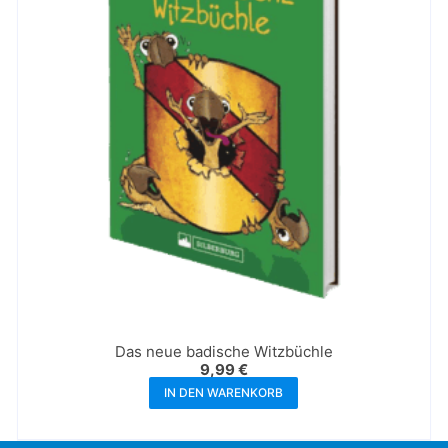
Das neue badische Witzbüchle
9,99
€
IN DEN WARENKORB